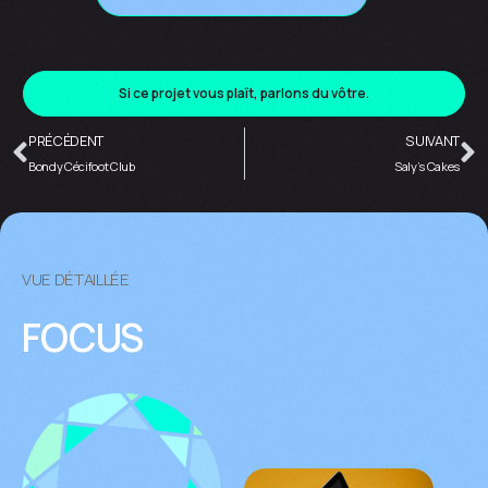
Si ce projet vous plaît, parlons du vôtre.
PRÉCÉDENT
SUIVANT
Bondy Cécifoot Club
Saly’s Cakes
VUE DÉTAILLÉE
FOCUS