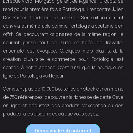
Lorsque Victor Morgado, gérant de l’Agence Turquoiz, se
rend pour la première fois à Portologia, il rencontre Julien
Dos Santos, fondateur de la maison. S’en suit un moment
convivial et mémorable comme Portologia a coutume d’en
offrir. Se découvrant originaires de la même région, le
courant passe tout de suite et l’idée de travailler
ensemble est évoquée. Quelques mois plus tard, la
création d’un site e-commerce pour Portologia est
confiée à notre agence. C’est ainsi que la boutique en
ligne de Portologia voit le jour.
Comptant plus de 10 000 bouteilles en stock et non moins
de 750 références, découvrez la richesse de cette Cave
en ligne et dégustez des produits d’exception ou des
produits rares disponibles où que vous soyez.
Découvrir le site internet