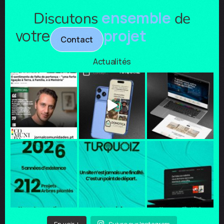
ensemble
Discutons
de
votre
projet
Contact
Actualités
En voir +
Suivre sur Instagram