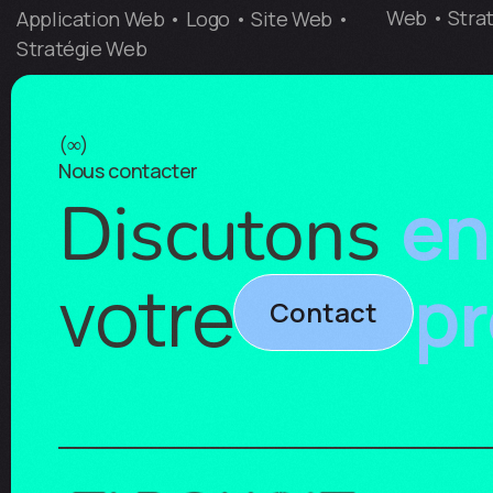
Web • Stra
Application Web • Logo • Site Web •
Stratégie Web
(
∞
)
Nous contacter
en
Discutons
votre
pr
Contact