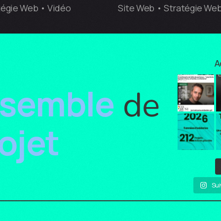
tégie Web • Vidéo
Site Web • Stratégie We
A
semble
de
ojet
Sui