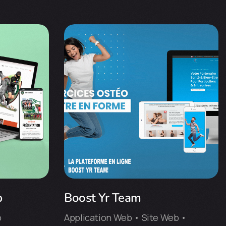
b
Boost Yr Team
b
Application Web • Site Web •