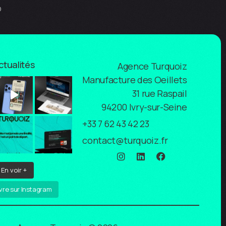
b
ctualités
Agence Turquoiz
Manufacture des Oeillets
31 rue Raspail
94200 Ivry-sur-Seine
+33 7 62 43 42 23
contact@turquoiz.fr
En voir +
vre sur Instagram