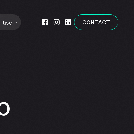
CONTACT
rtise
aise
b