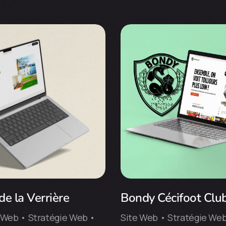
e la Verrière
Bondy Cécifoot Clu
 Web • Stratégie Web •
Site Web • Stratégie We